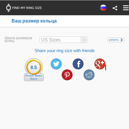
Ваш размер кольца
Шкала размеров
US Sizes
узнать
колец:
Share your ring size with friends
8.5
United States
Sizes