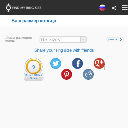
Ваш размер кольца
Шкала размеров
US Sizes
узнать
колец:
Share your ring size with friends
9
United States
Sizes