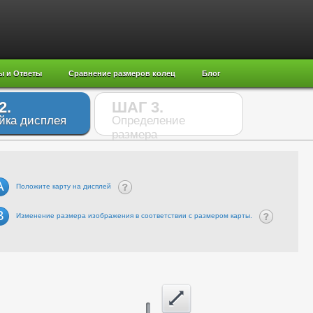
ы и Ответы
Сравнение размеров колец
Блог
2.
ШАГ 3.
йка дисплея
Определение
размера
A
Положите карту на дисплей
B
Изменение размера изображения в соответствии с размером карты.