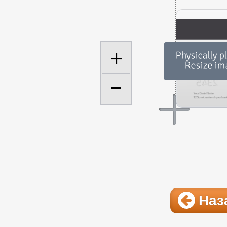
+
Наз