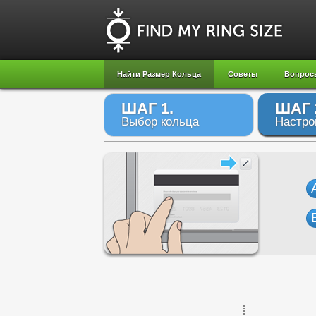
Найти Размер Кольца
Советы
Вопрос
ШАГ 1.
ШАГ 
Выбор кольца
Настро