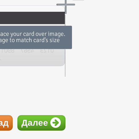
ад
Далее