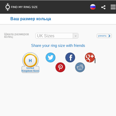
Ваш размер кольца
Шкала размеров
UK Sizes
узнать
колец:
Share your ring size with friends
H
United
Kingdom Sizes