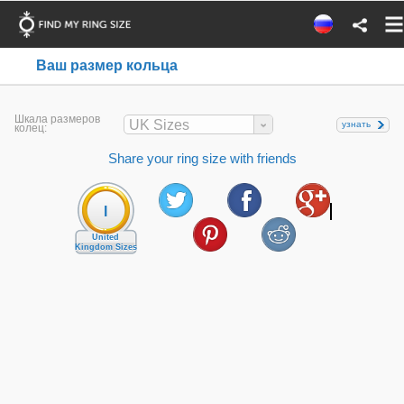
Ваш размер кольца
Шкала размеров
UK Sizes
узнать
колец:
Share your ring size with friends
I
United
Kingdom Sizes