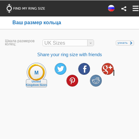
Ваш размер кольца
Шкала размеров
UK Sizes
узнать
колец:
Share your ring size with friends
M
United
Kingdom Sizes