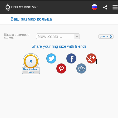
Ваш размер кольца
Шкала размеров
New Zealand
узнать
колец:
Share your ring size with friends
S
New Zealand
Sizes