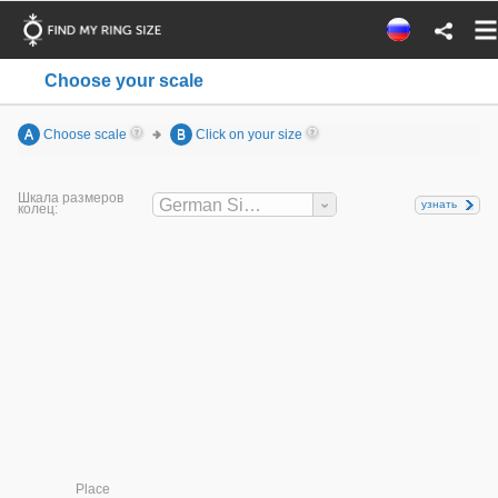
Choose your scale
A
Choose scale
B
Click on your size
Шкала размеров
German Sizes
узнать
колец:
Place