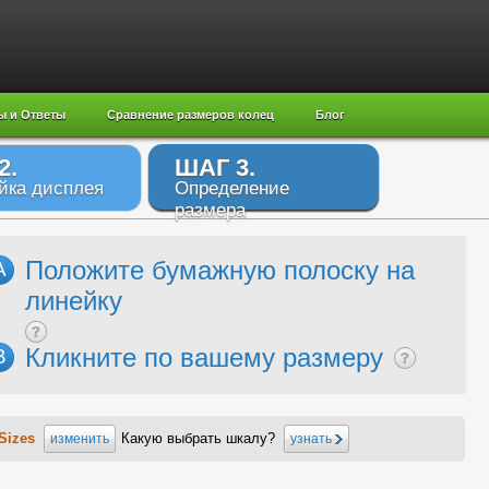
ы и Ответы
Сравнение размеров колец
Блог
2.
ШАГ 3.
йка дисплея
Определение
размера
Положите бумажную полоску на
A
линейку
Кликните по вашему размеру
B
Sizes
Какую выбрать шкалу?
изменить
узнать