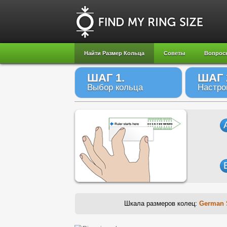
Найти Размер Кольца
Советы
Вопрос
ШАГ 1.
ШАГ 
Выбор кольца
Настро
Шкала размеров колец:
German 