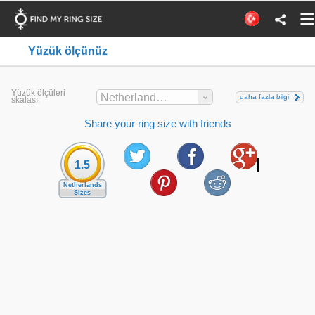
Yüzük ölçünüz
Yüzük ölçüleri
Netherlands Sizes
daha fazla bilgi
skalası:
Share your ring size with friends
1.5
Netherlands
Sizes