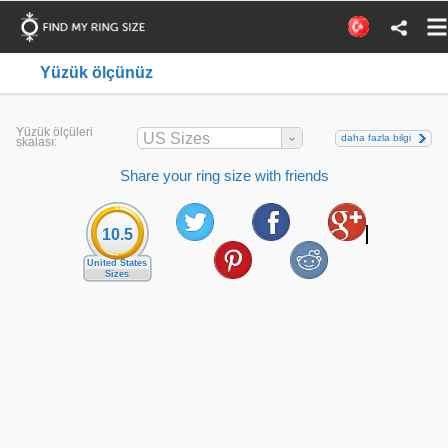
Yüzük ölçünüz
Yüzük ölçüleri
US Sizes
daha fazla bilgi
skalası:
Share your ring size with friends
10.5
United States
Sizes