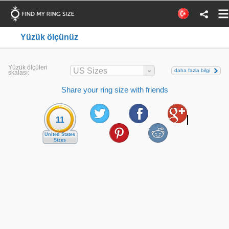
Yüzük ölçünüz
Yüzük ölçüleri
US Sizes
daha fazla bilgi
skalası:
Share your ring size with friends
11
United States
Sizes