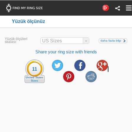
Yüzük ölçünüz
Yüzük ölçüleri
US Sizes
daha fazla bilgi
skalası:
Share your ring size with friends
11
United States
Sizes