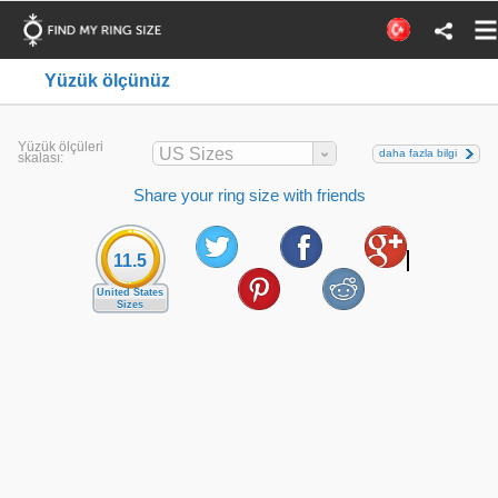
Yüzük ölçünüz
Yüzük ölçüleri
US Sizes
daha fazla bilgi
skalası:
Share your ring size with friends
11.5
United States
Sizes