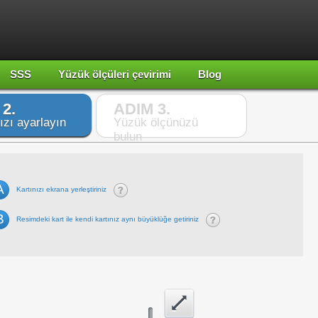
SSS
Yüzük ölçüleri çevirimi
Blog
2.
ADIM 3.
ızı ayarlayın
Yüzük ölçünüzü
bulun
A
Kartınızı ekrana yerleştiriniz
B
Resimdeki kart ile kendi kartınız aynı büyüklüğe getiriniz