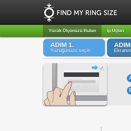
Yüzük Ölçünüzü Bulun
İp Uçları
ADIM 1.
ADIM 
Yüzüğünüzü seçin
Ekranın