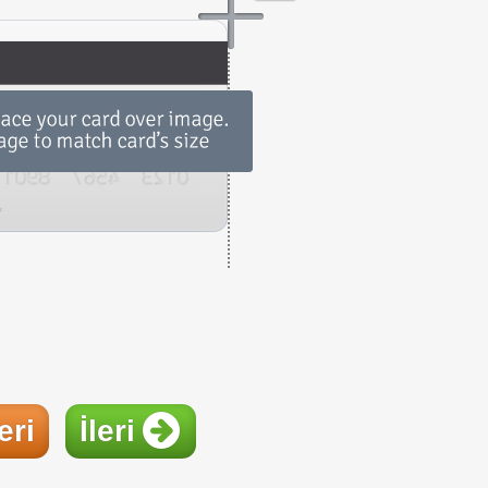
eri
İleri