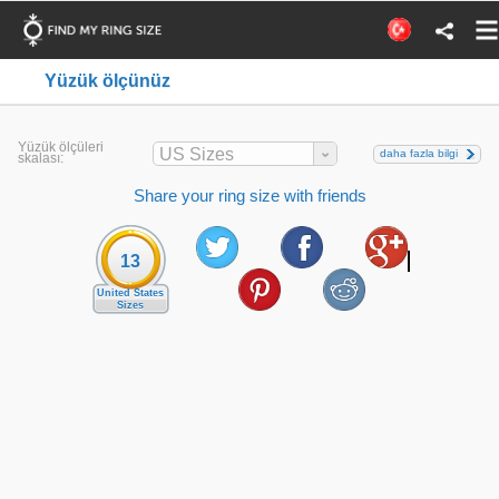
Yüzük ölçünüz
Yüzük ölçüleri
US Sizes
daha fazla bilgi
skalası:
Share your ring size with friends
13
United States
Sizes