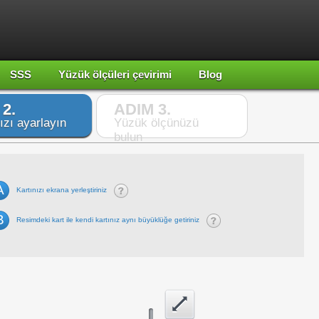
SSS
Yüzük ölçüleri çevirimi
Blog
2.
ADIM 3.
ızı ayarlayın
Yüzük ölçünüzü
bulun
A
Kartınızı ekrana yerleştiriniz
B
Resimdeki kart ile kendi kartınız aynı büyüklüğe getiriniz