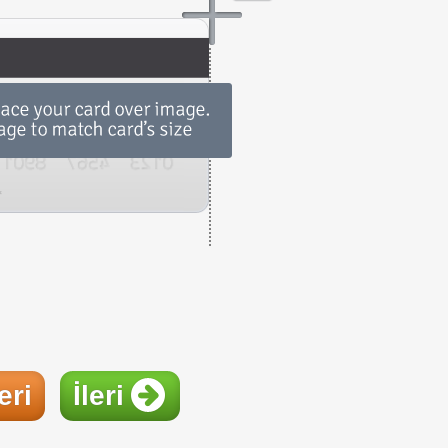
eri
İleri