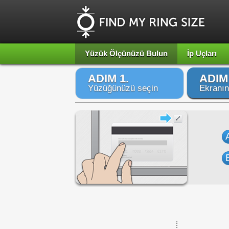
Yüzük Ölçünüzü Bulun
İp Uçları
ADIM 1.
ADIM 
Yüzüğünüzü seçin
Ekranın