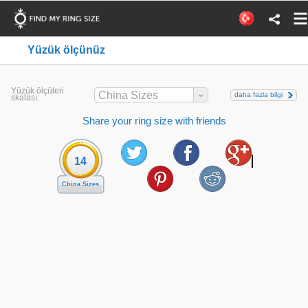
Yüzük ölçünüz
Yüzük ölçüleri
China Sizes
daha fazla bilgi
skalası:
Share your ring size with friends
14
China Sizes