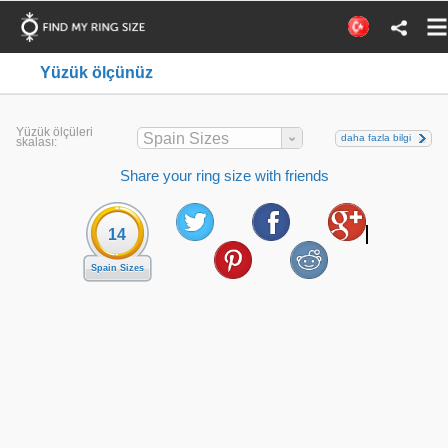
Yüzük ölçünüz
Yüzük ölçüleri
Spain Sizes
daha fazla bilgi
skalası:
Share your ring size with friends
14
Spain Sizes