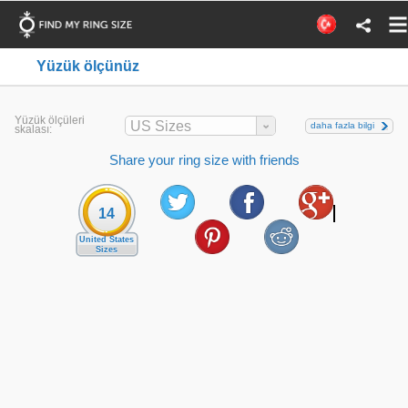
Yüzük ölçünüz
Yüzük ölçüleri
US Sizes
daha fazla bilgi
skalası:
Share your ring size with friends
14
United States
Sizes