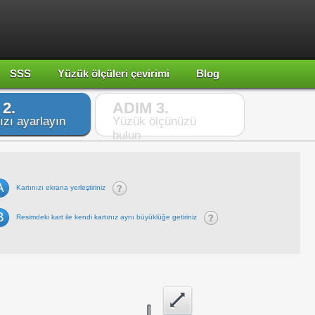
SSS
Yüzük ölçüleri çevirimi
Blog
2.
ADIM 3.
ızı ayarlayın
Yüzük ölçünüzü
bulun
A
Kartınızı ekrana yerleştiriniz
B
Resimdeki kart ile kendi kartınız aynı büyüklüğe getiriniz