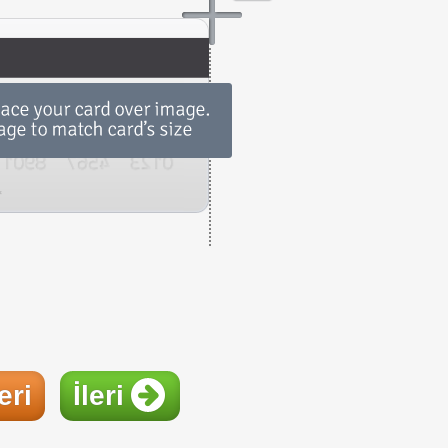
eri
İleri