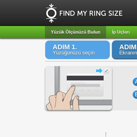
Yüzük Ölçünüzü Bulun
İp Uçları
ADIM 1.
ADIM 
Yüzüğünüzü seçin
Ekranın