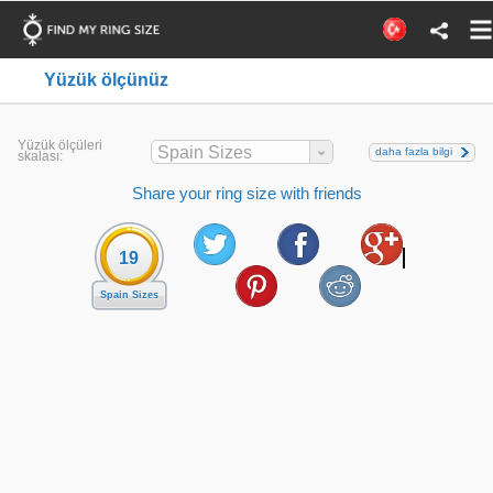
Yüzük ölçünüz
Yüzük ölçüleri
Spain Sizes
daha fazla bilgi
skalası:
Share your ring size with friends
19
Spain Sizes