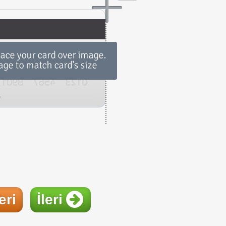
eri
İleri