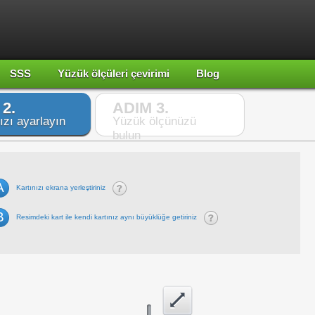
SSS
Yüzük ölçüleri çevirimi
Blog
2.
ADIM 3.
ızı ayarlayın
Yüzük ölçünüzü
bulun
A
Kartınızı ekrana yerleştiriniz
B
Resimdeki kart ile kendi kartınız aynı büyüklüğe getiriniz