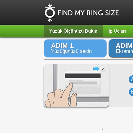
Yüzük Ölçünüzü Bulun
İp Uçları
ADIM 1.
ADIM 
Yüzüğünüzü seçin
Ekranın