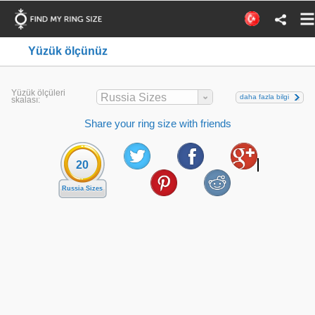
Yüzük ölçünüz
Yüzük ölçüleri
Russia Sizes
daha fazla bilgi
skalası:
Share your ring size with friends
20
Russia Sizes