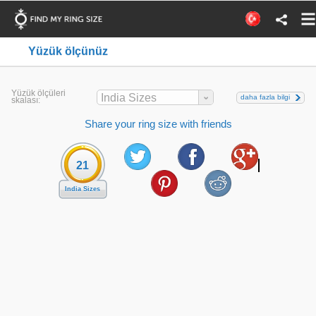
Yüzük ölçünüz
Yüzük ölçüleri
India Sizes
daha fazla bilgi
skalası:
Share your ring size with friends
21
India Sizes