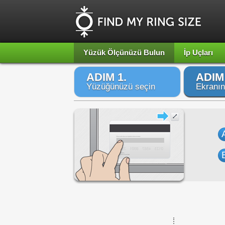
Yüzük Ölçünüzü Bulun
İp Uçları
ADIM 1.
ADIM 
Yüzüğünüzü seçin
Ekranın