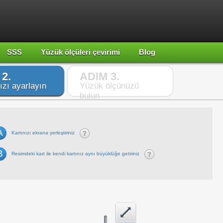
SSS
Yüzük ölçüleri çevirimi
Blog
2.
ADIM 3.
ızı ayarlayın
Yüzük ölçünüzü
bulun
A
Kartınızı ekrana yerleştiriniz
B
Resimdeki kart ile kendi kartınız aynı büyüklüğe getiriniz