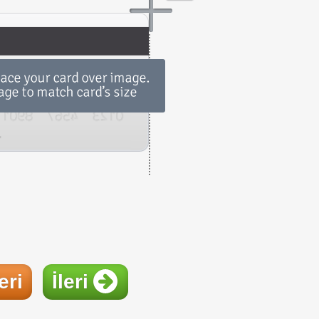
eri
İleri