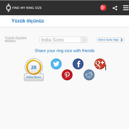
Yüzük ölçünüz
Yüzük ölçüleri
India Sizes
daha fazla bilgi
skalası:
Share your ring size with friends
28
India Sizes