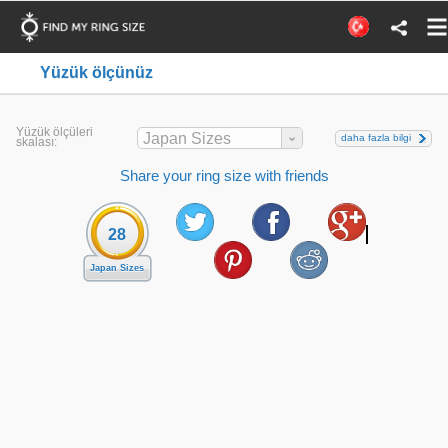
Yüzük ölçünüz
Yüzük ölçüleri
Japan Sizes
daha fazla bilgi
skalası:
Share your ring size with friends
28
Japan Sizes