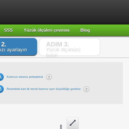
SSS
Yüzük ölçüleri çevirimi
Blog
2.
ADIM 3.
ızı ayarlayın
Yüzük ölçünüzü
bulun
A
Kartınızı ekrana yerleştiriniz
B
Resimdeki kart ile kendi kartınız aynı büyüklüğe getiriniz