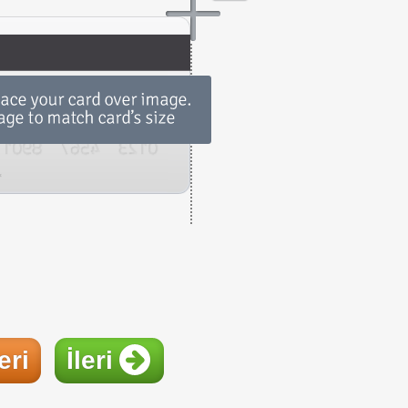
eri
İleri