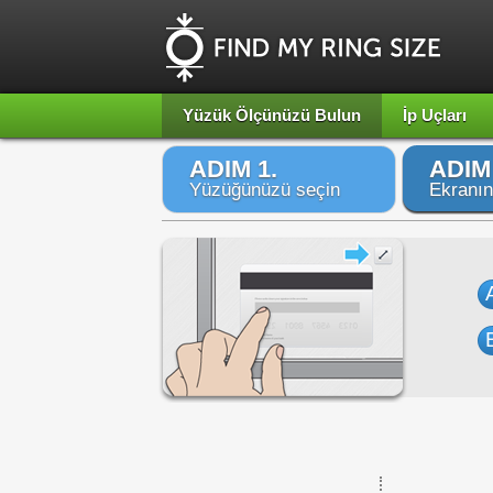
Yüzük Ölçünüzü Bulun
İp Uçları
ADIM 1.
ADIM 
Yüzüğünüzü seçin
Ekranın