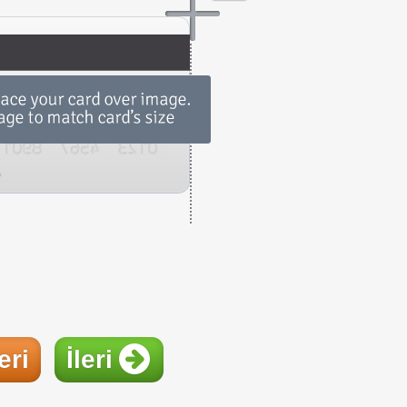
eri
İleri