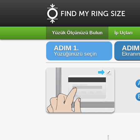
Yüzük Ölçünüzü Bulun
İp Uçları
ADIM 1.
ADIM 
Yüzüğünüzü seçin
Ekranın