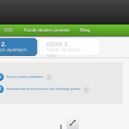
SSS
Yüzük ölçüleri çevirimi
Blog
2.
ADIM 3.
ızı ayarlayın
Yüzük ölçünüzü
bulun
A
Kartınızı ekrana yerleştiriniz
B
Resimdeki kart ile kendi kartınız aynı büyüklüğe getiriniz