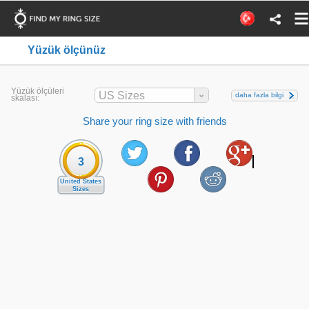
Yüzük ölçünüz
Yüzük ölçüleri
US Sizes
daha fazla bilgi
skalası:
Share your ring size with friends
3
United States
Sizes