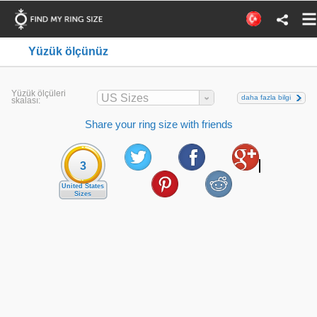
Yüzük ölçünüz
Yüzük ölçüleri
US Sizes
daha fazla bilgi
skalası:
Share your ring size with friends
3
United States
Sizes