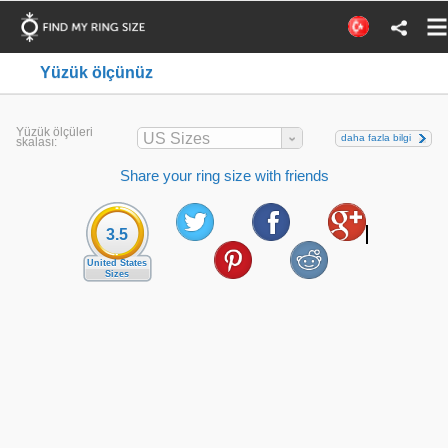
Yüzük ölçünüz
Yüzük ölçüleri
US Sizes
daha fazla bilgi
skalası:
Share your ring size with friends
3.5
United States
Sizes