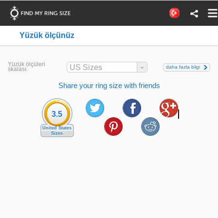
Yüzük ölçünüz
Yüzük ölçüleri
US Sizes
daha fazla bilgi
skalası:
Share your ring size with friends
3.5
United States
Sizes