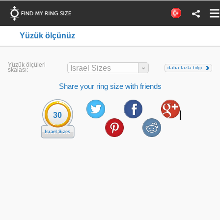
Yüzük ölçünüz
Yüzük ölçüleri
Israel Sizes
daha fazla bilgi
skalası:
Share your ring size with friends
30
Israel Sizes