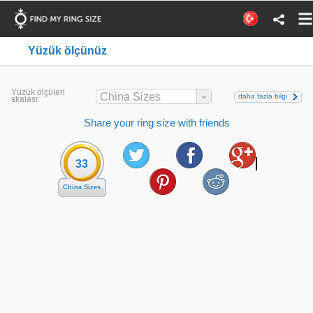
Yüzük ölçünüz
Yüzük ölçüleri
China Sizes
daha fazla bilgi
skalası:
Share your ring size with friends
33
China Sizes