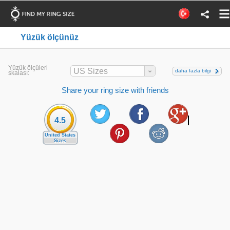
Yüzük ölçünüz
Yüzük ölçüleri
US Sizes
daha fazla bilgi
skalası:
Share your ring size with friends
4.5
United States
Sizes