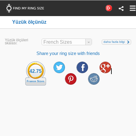
Yüzük ölçünüz
Yüzük ölçüleri
French Sizes
daha fazla bilgi
skalası:
Share your ring size with friends
42.75
France Sizes