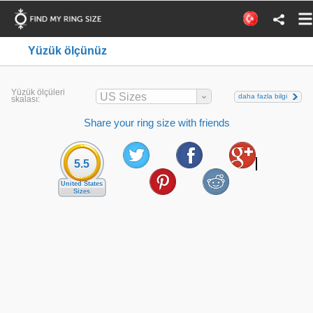
Yüzük ölçünüz
Yüzük ölçüleri
US Sizes
daha fazla bilgi
skalası:
Share your ring size with friends
5.5
United States
Sizes