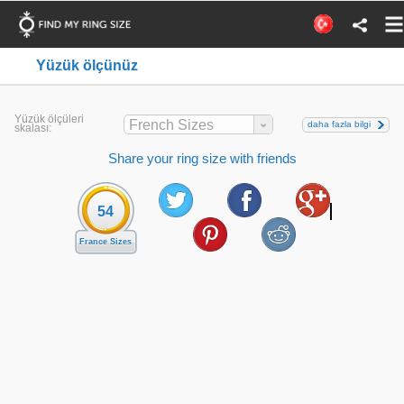
Yüzük ölçünüz
Yüzük ölçüleri
French Sizes
daha fazla bilgi
skalası:
Share your ring size with friends
54
France Sizes