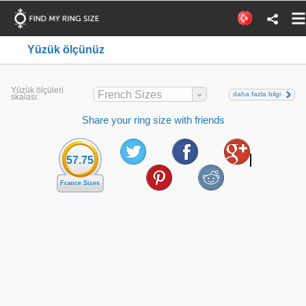
Yüzük ölçünüz
Yüzük ölçüleri
French Sizes
daha fazla bilgi
skalası:
Share your ring size with friends
57.75
France Sizes