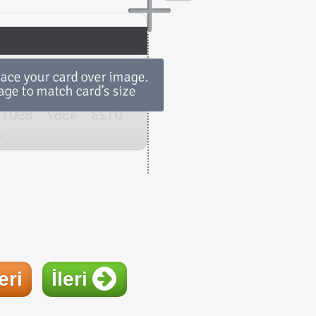
eri
İleri