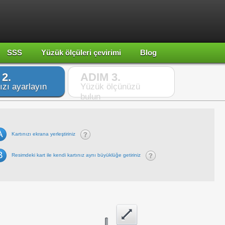
SSS
Yüzük ölçüleri çevirimi
Blog
2.
ADIM 3.
ızı ayarlayın
Yüzük ölçünüzü
bulun
A
Kartınızı ekrana yerleştiriniz
B
Resimdeki kart ile kendi kartınız aynı büyüklüğe getiriniz