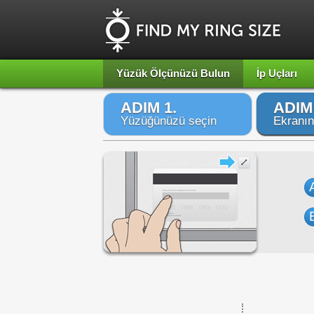
Yüzük Ölçünüzü Bulun
İp Uçları
ADIM 1.
ADIM 
Yüzüğünüzü seçin
Ekranın