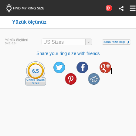
Yüzük ölçünüz
Yüzük ölçüleri
US Sizes
daha fazla bilgi
skalası:
Share your ring size with friends
6.5
United States
Sizes