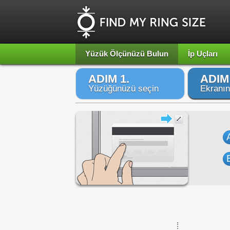
Yüzük Ölçünüzü Bulun
İp Uçları
ADIM 1.
ADIM 
Yüzüğünüzü seçin
Ekranın