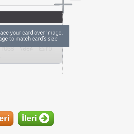
eri
İleri