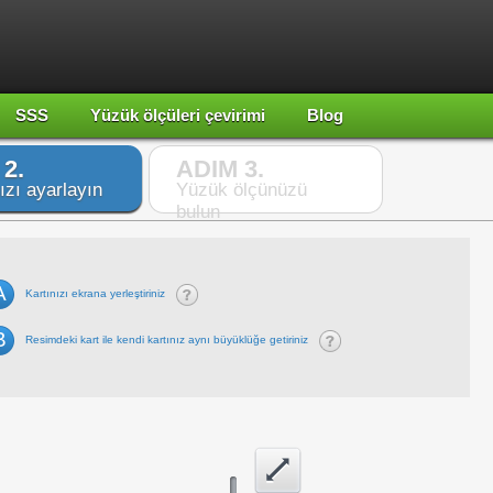
SSS
Yüzük ölçüleri çevirimi
Blog
2.
ADIM 3.
ızı ayarlayın
Yüzük ölçünüzü
bulun
A
Kartınızı ekrana yerleştiriniz
B
Resimdeki kart ile kendi kartınız aynı büyüklüğe getiriniz