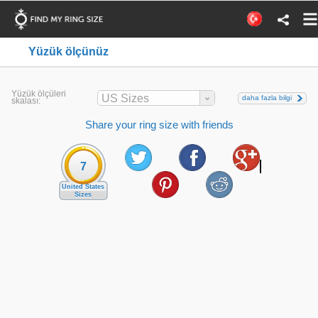
Yüzük ölçünüz
Yüzük ölçüleri
US Sizes
daha fazla bilgi
skalası:
Share your ring size with friends
7
United States
Sizes