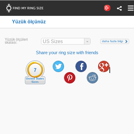
Yüzük ölçünüz
Yüzük ölçüleri
US Sizes
daha fazla bilgi
skalası:
Share your ring size with friends
7
United States
Sizes