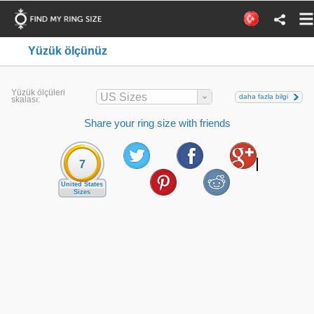
Yüzük ölçünüz
Yüzük ölçüleri
US Sizes
daha fazla bilgi
skalası:
Share your ring size with friends
7
United States
Sizes