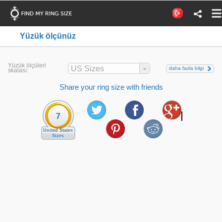
Yüzük ölçünüz
Yüzük ölçüleri
US Sizes
daha fazla bilgi
skalası:
Share your ring size with friends
7
United States
Sizes