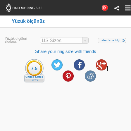
Yüzük ölçünüz
Yüzük ölçüleri
US Sizes
daha fazla bilgi
skalası:
Share your ring size with friends
7.5
United States
Sizes