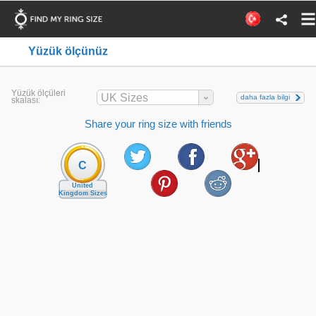
Yüzük ölçünüz
Yüzük ölçüleri
UK Sizes
daha fazla bilgi
skalası:
Share your ring size with friends
C
United
Kingdom Sizes